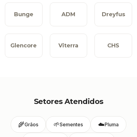
Bunge
ADM
Dreyfus
Glencore
Viterra
CHS
Setores Atendidos
🌾
🌱
☁️
Grãos
Sementes
Pluma